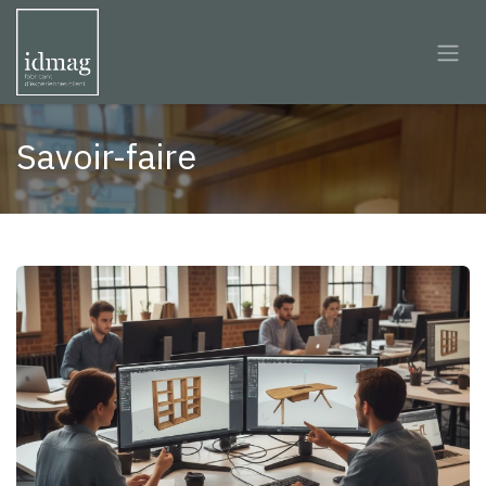
Se rendre au contenu
Savoir-faire