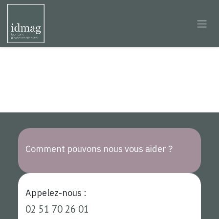
Se rendre au contenu
Comment pouvons nous vous aider ?
Appelez-nous :
02 51 70 26 01