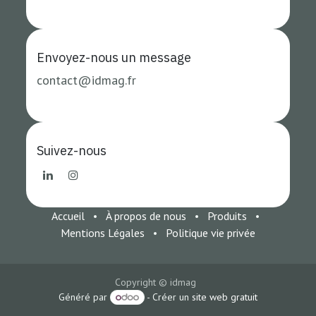
Envoyez-nous un
message
contact
@i
dmag.fr
Suivez-nous
Accueil
•
À propos de nous
•
Produits
•
Mentions Légales
•
Politique vie privée
Copyright © idmag
Généré par
- Créer un
site web gratuit