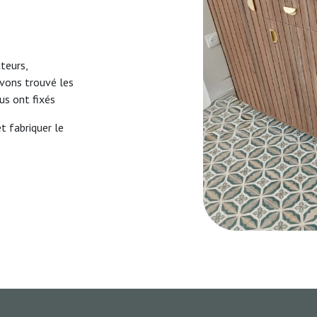
teurs,
vons trouvé les
us ont fixés
t fabriquer le