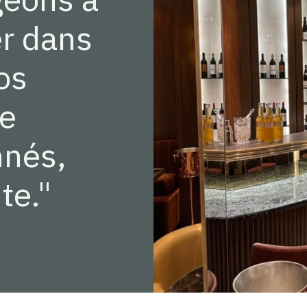
r dans
vos
ne
nnés,
te."