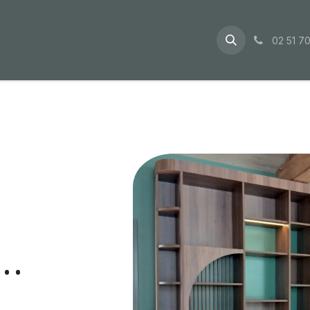
ualités
À propos
Contactez-nous
02 51 70
..