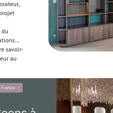
orateur,
projet
e du
tions...
e savoir-
ceur
au
 France
geons à