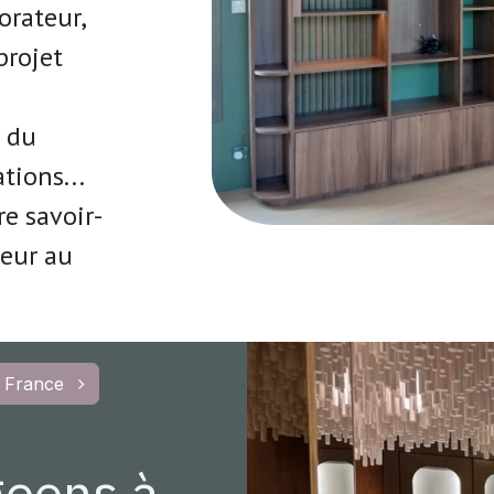
orateur,
projet
e du
tions...
e savoir-
ceur
au
 France
geons à