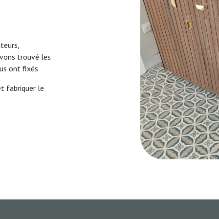
teurs,
vons trouvé les
us ont fixés
t fabriquer le