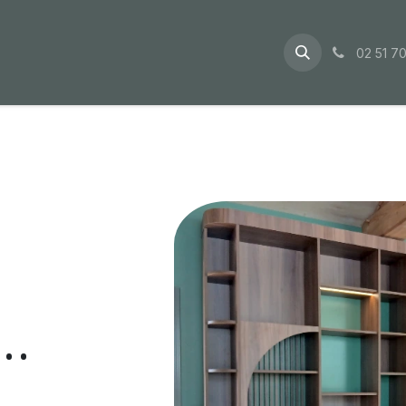
ualités
À propos
Contactez-nous
02 51 70
..