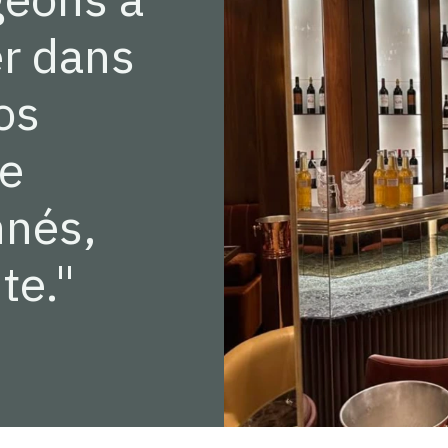
r dans
vos
ne
nnés,
te."